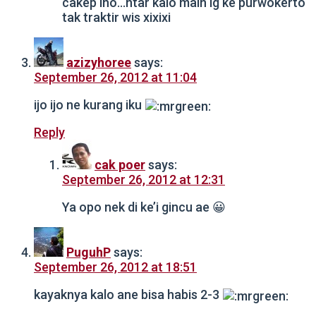
cakep lho…ntar kalo main lg ke purwokerto
tak traktir wis xixixi
azizyhoree
says:
September 26, 2012 at 11:04
ijo ijo ne kurang iku
Reply
cak poer
says:
September 26, 2012 at 12:31
Ya opo nek di ke’i gincu ae 😀
PuguhP
says:
September 26, 2012 at 18:51
kayaknya kalo ane bisa habis 2-3