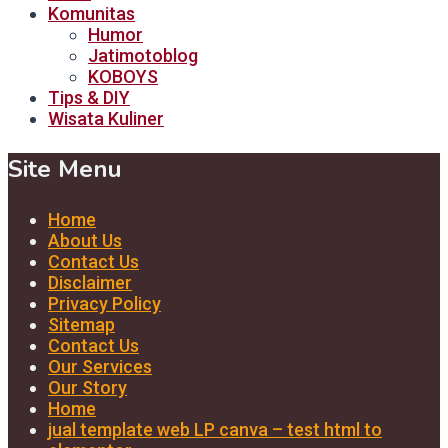
Komunitas
Humor
Jatimotoblog
KOBOYS
Tips & DIY
Wisata Kuliner
Site Menu
Home
About Us
Contact Us
Disclaimer
Privacy Policy
Sitemap
Contact Us
Our Services
Our Story
Home
jual template web LP canva – test html to