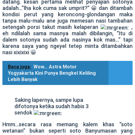
datang. kesan pertama melihat penyajian sotonya
adalah…”lha kok cuma sak umprit?” 😀 dan ditambah
kondisi perut yang keroncong-glondangan maka
tanpa malu-malu ane juga memesan nasi tambahan
setengah porsi takut masih kelaperan
,
eh ndilalah sama masnya malah dibilangin, “Itu di
dalem sotonya sudah ada nasinya kok mas…” tapi
karena saya yang ngeyel tetep minta ditambahkan
nasi xixixixi 😀
Baca juga:
Wow… Astra Motor
Yogyakarta Kini Punya Bengkel Keliling
Lebih Banyak
Saking lapernya, sampe lupa
difotonya ketika sudah habis 3
sendok
Hmm…secara rasa memang kalem khas “soto
wetanan” bukan seperti soto Banyumasan yang