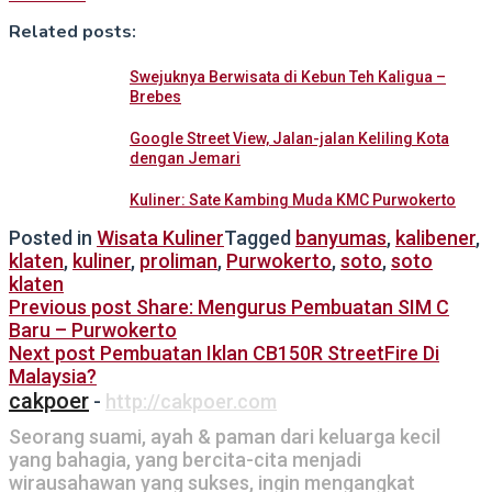
Related posts:
Swejuknya Berwisata di Kebun Teh Kaligua –
Brebes
Google Street View, Jalan-jalan Keliling Kota
dengan Jemari
Kuliner: Sate Kambing Muda KMC Purwokerto
Posted in
Wisata Kuliner
Tagged
banyumas
,
kalibener
,
klaten
,
kuliner
,
proliman
,
Purwokerto
,
soto
,
soto
klaten
Post
Previous post
Share: Mengurus Pembuatan SIM C
Baru – Purwokerto
navigation
Next post
Pembuatan Iklan CB150R StreetFire Di
Malaysia?
cakpoer
-
http://cakpoer.com
Seorang suami, ayah & paman dari keluarga kecil
yang bahagia, yang bercita-cita menjadi
wirausahawan yang sukses, ingin mengangkat