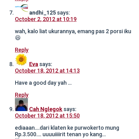
andhi_125
says:
October 2, 2012 at 10:19
wah, kalo liat ukurannya, emang pas 2 porsi iku
😆
Reply
Eva
says:
October 18, 2012 at 14:13
Have a good day yah …
Reply
Cah Nglegok
says:
October 18, 2012 at 15:50
ediaaan….dari klaten ke purwokerto mung
Rp.3.500…. uuuuiiiirit tenan yo kang…