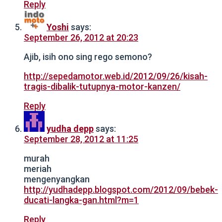
Reply
Yoshi
says:
September 26, 2012 at 20:23
Ajib, isih ono sing rego semono?
http://sepedamotor.web.id/2012/09/26/kisah-
tragis-dibalik-tutupnya-motor-kanzen/
Reply
yudha depp
says:
September 28, 2012 at 11:25
murah
meriah
mengenyangkan
http://yudhadepp.blogspot.com/2012/09/bebek-
ducati-langka-gan.html?m=1
Reply