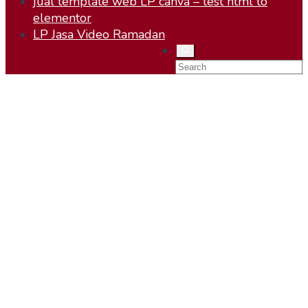
jual template web LP canva – test html to
elementor
LP Jasa Video Ramadan