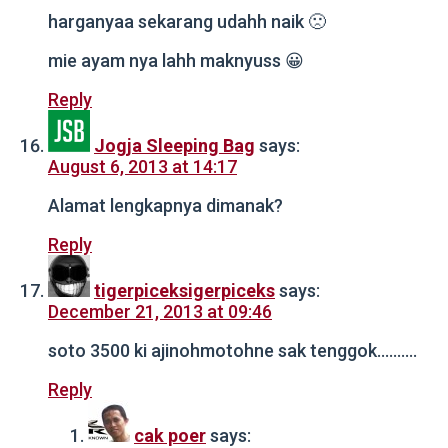
harganyaa sekarang udahh naik 🙁
mie ayam nya lahh maknyuss 😀
Reply
Jogja Sleeping Bag
says:
August 6, 2013 at 14:17
Alamat lengkapnya dimanak?
Reply
tigerpiceksigerpiceks
says:
December 21, 2013 at 09:46
soto 3500 ki ajinohmotohne sak tenggok……….
Reply
cak poer
says: