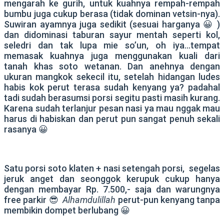
mengarah ke gurih, untuk kuahnya rempah-rempah
bumbu juga cukup berasa (tidak dominan vetsin-nya).
Suwiran ayamnya juga sedikit (sesuai harganya 😀 )
dan didominasi taburan sayur mentah seperti kol,
seledri dan tak lupa mie so’un, oh iya…tempat
memasak kuahnya juga menggunakan kuali dari
tanah khas soto wetanan. Dan anehnya dengan
ukuran mangkok sekecil itu, setelah hidangan ludes
habis kok perut terasa sudah kenyang ya? padahal
tadi sudah berasumsi porsi segitu pasti masih kurang.
Karena sudah terlanjur pesan nasi ya mau nggak mau
harus di habiskan dan perut pun sangat penuh sekali
rasanya 😀
Satu porsi soto klaten + nasi setengah porsi, segelas
jeruk anget dan seonggok kerupuk cukup hanya
dengan membayar Rp. 7.500,- saja dan warungnya
free parkir 😎
Alhamdulillah
perut-pun kenyang tanpa
membikin dompet berlubang 😀