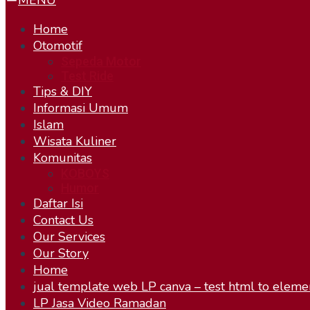
MENU
Home
Otomotif
Sepeda Motor
Test Ride
Tips & DIY
Informasi Umum
Islam
Wisata Kuliner
Komunitas
KOBOYS
Humor
Daftar Isi
Contact Us
Our Services
Our Story
Home
jual template web LP canva – test html to eleme
LP Jasa Video Ramadan