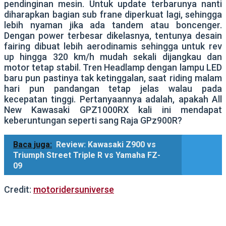
pendinginan mesin. Untuk update terbarunya nanti
diharapkan bagian sub frane diperkuat lagi, sehingga
lebih nyaman jika ada tandem atau boncenger.
Dengan power terbesar dikelasnya, tentunya desain
fairing dibuat lebih aerodinamis sehingga untuk rev
up hingga 320 km/h mudah sekali dijangkau dan
motor tetap stabil. Tren Headlamp dengan lampu LED
baru pun pastinya tak ketinggalan, saat riding malam
hari pun pandangan tetap jelas walau pada
kecepatan tinggi. Pertanyaannya adalah, apakah All
New Kawasaki GPZ1000RX kali ini mendapat
keberuntungan seperti sang Raja GPz900R?
Baca juga:
Review: Kawasaki Z900 vs
Triumph Street Triple R vs Yamaha FZ-
09
Credit:
motoridersuniverse