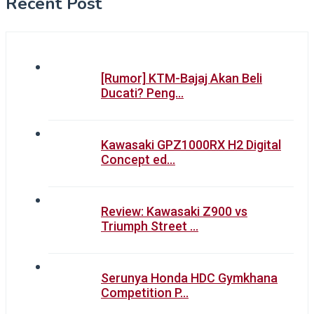
Recent Post
[Rumor] KTM-Bajaj Akan Beli
Ducati? Peng…
Kawasaki GPZ1000RX H2 Digital
Concept ed…
Review: Kawasaki Z900 vs
Triumph Street …
Serunya Honda HDC Gymkhana
Competition P…