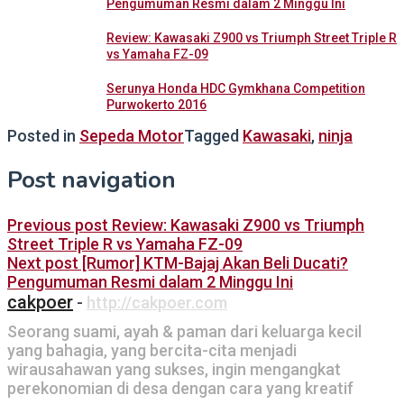
Pengumuman Resmi dalam 2 Minggu Ini
Review: Kawasaki Z900 vs Triumph Street Triple R
vs Yamaha FZ-09
Serunya Honda HDC Gymkhana Competition
Purwokerto 2016
Posted in
Sepeda Motor
Tagged
Kawasaki
,
ninja
Post navigation
Previous post
Review: Kawasaki Z900 vs Triumph
Street Triple R vs Yamaha FZ-09
Next post
[Rumor] KTM-Bajaj Akan Beli Ducati?
Pengumuman Resmi dalam 2 Minggu Ini
cakpoer
-
http://cakpoer.com
Seorang suami, ayah & paman dari keluarga kecil
yang bahagia, yang bercita-cita menjadi
wirausahawan yang sukses, ingin mengangkat
perekonomian di desa dengan cara yang kreatif