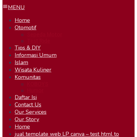
MENU
Home
Otomotif
Sepeda Motor
Test Ride
Tips & DIY
Informasi Umum
Islam
Wisata Kuliner
Komunitas
KOBOYS
Humor
Daftar Isi
Contact Us
Our Services
Our Story
Home
jual template web LP canva – test html to