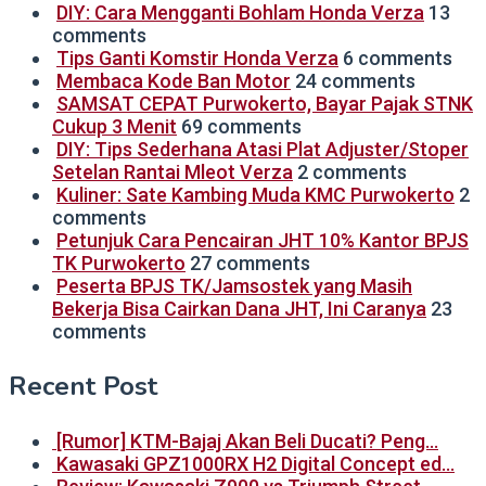
DIY: Cara Mengganti Bohlam Honda Verza
13
comments
Tips Ganti Komstir Honda Verza
6 comments
Membaca Kode Ban Motor
24 comments
SAMSAT CEPAT Purwokerto, Bayar Pajak STNK
Cukup 3 Menit
69 comments
DIY: Tips Sederhana Atasi Plat Adjuster/Stoper
Setelan Rantai Mleot Verza
2 comments
Kuliner: Sate Kambing Muda KMC Purwokerto
2
comments
Petunjuk Cara Pencairan JHT 10% Kantor BPJS
TK Purwokerto
27 comments
Peserta BPJS TK/Jamsostek yang Masih
Bekerja Bisa Cairkan Dana JHT, Ini Caranya
23
comments
Recent Post
[Rumor] KTM-Bajaj Akan Beli Ducati? Peng…
Kawasaki GPZ1000RX H2 Digital Concept ed…