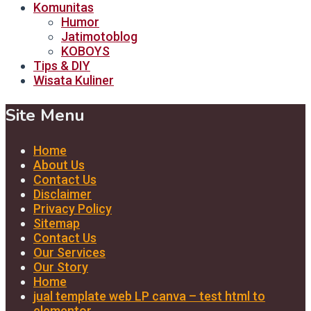
Komunitas
Humor
Jatimotoblog
KOBOYS
Tips & DIY
Wisata Kuliner
Site Menu
Home
About Us
Contact Us
Disclaimer
Privacy Policy
Sitemap
Contact Us
Our Services
Our Story
Home
jual template web LP canva – test html to
elementor