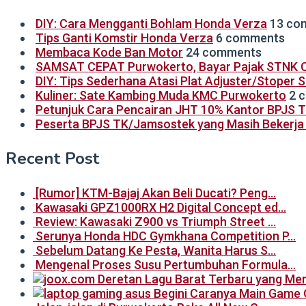
DIY: Cara Mengganti Bohlam Honda Verza
13 co
Tips Ganti Komstir Honda Verza
6 comments
Membaca Kode Ban Motor
24 comments
SAMSAT CEPAT Purwokerto, Bayar Pajak STNK C
DIY: Tips Sederhana Atasi Plat Adjuster/Stoper 
Kuliner: Sate Kambing Muda KMC Purwokerto
2 
Petunjuk Cara Pencairan JHT 10% Kantor BPJS 
Peserta BPJS TK/Jamsostek yang Masih Bekerja B
Recent Post
[Rumor] KTM-Bajaj Akan Beli Ducati? Peng…
Kawasaki GPZ1000RX H2 Digital Concept ed…
Review: Kawasaki Z900 vs Triumph Street …
Serunya Honda HDC Gymkhana Competition P…
Sebelum Datang Ke Pesta, Wanita Harus S…
Mengenal Proses Susu Pertumbuhan Formula…
Begini Caranya Main Game 