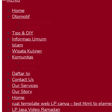
MENU
Home
Otomotif
Sepeda Motor
Test Ride
Tips & DIY
Informasi Umum
Islam
Wisata Kuliner
Komunitas
KOBOYS
Humor
Daftar Isi
Contact Us
Our Services
Our Story
Home
jual template web LP canva – test html to eleme
LP Jasa Video Ramadan