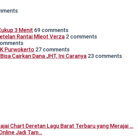
mments
ukup 3 Menit
69 comments
Setelan Rantai Mleot Verza
2 comments
comments
TK Purwokerto
27 comments
isa Cairkan Dana JHT, Ini Caranya
23 comments
Deretan Lagu Barat Terbaru yang Merajai …
Online Jadi Tam…