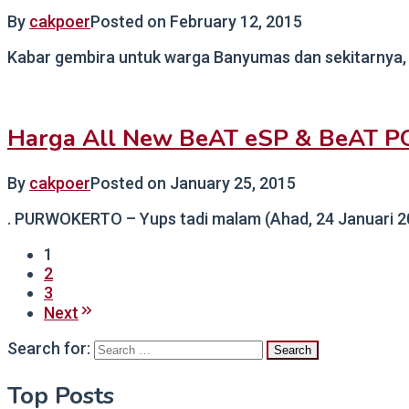
By
cakpoer
Posted on
February 12, 2015
Kabar gembira untuk warga Banyumas dan sekitarnya, 
Harga All New BeAT eSP & BeAT PO
By
cakpoer
Posted on
January 25, 2015
. PURWOKERTO – Yups tadi malam (Ahad, 24 Januari 20
1
2
3
Next
Search for:
Top Posts