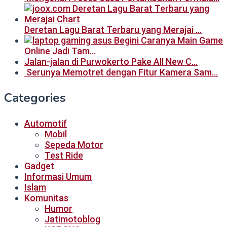
Deretan Lagu Barat Terbaru yang Merajai …
Begini Caranya Main Game
Online Jadi Tam…
Jalan-jalan di Purwokerto Pake All New C…
Serunya Memotret dengan Fitur Kamera Sam…
Categories
Automotif
Mobil
Sepeda Motor
Test Ride
Gadget
Informasi Umum
Islam
Komunitas
Humor
Jatimotoblog