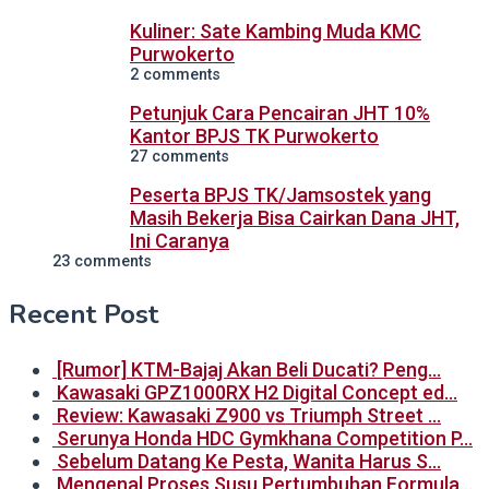
Kuliner: Sate Kambing Muda KMC
Purwokerto
2 comments
Petunjuk Cara Pencairan JHT 10%
Kantor BPJS TK Purwokerto
27 comments
Peserta BPJS TK/Jamsostek yang
Masih Bekerja Bisa Cairkan Dana JHT,
Ini Caranya
23 comments
Recent Post
[Rumor] KTM-Bajaj Akan Beli Ducati? Peng…
Kawasaki GPZ1000RX H2 Digital Concept ed…
Review: Kawasaki Z900 vs Triumph Street …
Serunya Honda HDC Gymkhana Competition P…
Sebelum Datang Ke Pesta, Wanita Harus S…
Mengenal Proses Susu Pertumbuhan Formula…