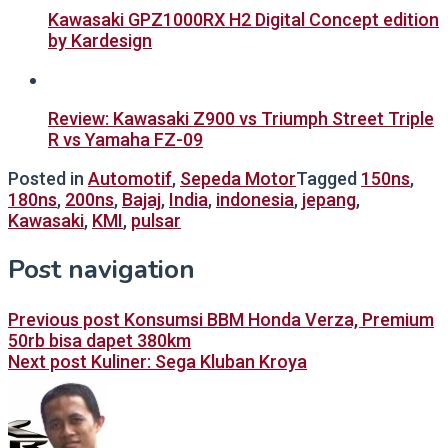
Kawasaki GPZ1000RX H2 Digital Concept edition
by Kardesign
Review: Kawasaki Z900 vs Triumph Street Triple
R vs Yamaha FZ-09
Posted in
Automotif
,
Sepeda Motor
Tagged
150ns
,
180ns
,
200ns
,
Bajaj
,
India
,
indonesia
,
jepang
,
Kawasaki
,
KMI
,
pulsar
Post navigation
Previous post
Konsumsi BBM Honda Verza, Premium
50rb bisa dapet 380km
Next post
Kuliner: Sega Kluban Kroya