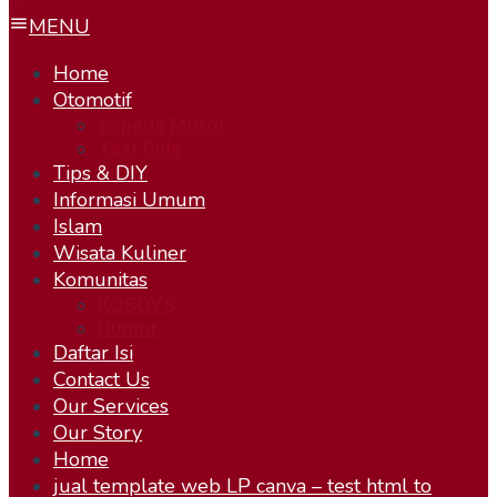
MENU
Home
Otomotif
Sepeda Motor
Test Ride
Tips & DIY
Informasi Umum
Islam
Wisata Kuliner
Komunitas
KOBOYS
Humor
Daftar Isi
Contact Us
Our Services
Our Story
Home
jual template web LP canva – test html to