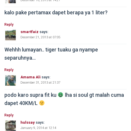
December 10, 2013 at 14:27
kalo pake pertamax dapet berapa ya 1 liter?
Reply
smartfaiz
says:
December 21, 2013 at 07:05
Wehhh lumayan.. tiger tuaku ga nyampe
separuhnya…
Reply
Amama Ali
says:
December 31, 2013 at 21:37
podo karo supra fit ku
lha si soul gt malah cuma
dapet 40KM/L
Reply
hulssay
says:
January 9, 2014 at 12:14