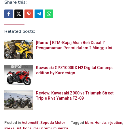
Share this:
Related posts:
[Rumor] KTM-Bajaj Akan Beli Ducati?
Pengumuman Resmi dalam 2 Minggu Ini
Kawasaki GPZ1000RX H2 Digital Concept
edition by Kardesign
Review: Kawasaki Z900 vs Triumph Street
Triple R vs Yamaha FZ-09
Posted in
Automotif
,
Sepeda Motor
Tagged
bbm
,
Honda
,
injection
,
injeksi
,
irit
,
konsumsi
,
premium
,
verza