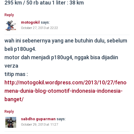
295 km / 50 rb atau 1 liter : 38 km
Reply
motogokil
says:
October 27, 2013 at 22:22
wah ini sebenernya yang ane butuhin dulu, sebelum
beli p180ug4.
motor dah menjadi p180ug4, nggak bisa dijadiin
verza
titip mas :
http://motogokil.wordpress.com/2013/10/27/feno
mena-dunia-blog-otomotif-indonesia-indonesia-
banget/
Reply
sabdho guparman
says:
October 29, 2013 at 11:27