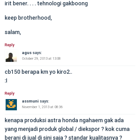
irit bener. . . . tehnologi gakboong
keep brotherhood,
salam,
Reply
agus
says:
October 29, 2013 at 13:08
cb150 berapa km yo kiro2..
:I
Reply
assmuni
says:
November 1, 2013 at 08:36
kenapa produksi astra honda ngahaem gak ada
yang menjadi produk global / diekspor ? kok cuma
berani di jual di sini saja ? standar kualitasnya ?