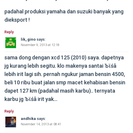
padahal produksi yamaha dan suzuki banyak yang
dieksport !
Reply
lik_gino
says:
November 9, 2013 at 12:18
sama dong dengan xcd 125 (2010) saya. dapetnya
jg kurang lebih segitu. klo makenya santai Ъϊśå
lebih irit lagi sih. pernah ngukur jaman bensin 4500,
beli 10 ribu buat jalan smp macet kehabisan bensin
dapet 127 km (padahal masih karbu).. ternyata
karbu jg Ъϊśå irit yak…
Reply
andhika
says:
November 14, 2013 at 08:41