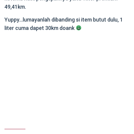
49,41km.
Yuppy…lumayanlah dibanding si item butut dulu, 1
liter cuma dapet 30km doank