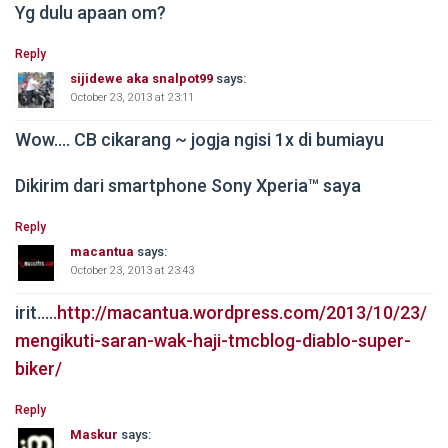
Yg dulu apaan om?
Reply
sijidewe aka snalpot99
says:
October 23, 2013 at 23:11
Wow…. CB cikarang ~ jogja ngisi 1x di bumiayu
Dikirim dari smartphone Sony Xperia™ saya
Reply
macantua
says:
October 23, 2013 at 23:43
irit…..
http://macantua.wordpress.com/2013/10/23/
mengikuti-saran-wak-haji-tmcblog-diablo-super-
biker/
Reply
Maskur
says: