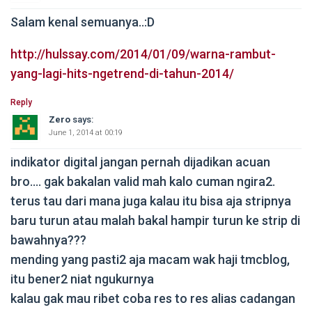
Salam kenal semuanya..:D
http://hulssay.com/2014/01/09/warna-rambut-
yang-lagi-hits-ngetrend-di-tahun-2014/
Reply
Zero
says:
June 1, 2014 at 00:19
indikator digital jangan pernah dijadikan acuan
bro…. gak bakalan valid mah kalo cuman ngira2.
terus tau dari mana juga kalau itu bisa aja stripnya
baru turun atau malah bakal hampir turun ke strip di
bawahnya???
mending yang pasti2 aja macam wak haji tmcblog,
itu bener2 niat ngukurnya
kalau gak mau ribet coba res to res alias cadangan