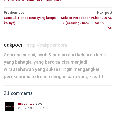
Post
Previous post
Next post
Ganti Aki Honda Beat (yang ketiga
Sekilas Perbedaan Pulsar 200 NS
navigation
kalinya)
& (Kemungkinan) Pulsar 150/180
NS
cakpoer
-
http://cakpoer.com
Seorang suami, ayah & paman dari keluarga kecil
yang bahagia, yang bercita-cita menjadi
wirausahawan yang sukses, ingin mengangkat
perekonomian di desa dengan cara yang kreatif
21 comments
macantua
says:
October 23, 2013 at 22:23