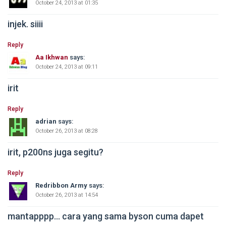
October 24, 2013 at 01:35
injek. siiii
Reply
Aa Ikhwan
says:
October 24, 2013 at 09:11
irit
Reply
adrian
says:
October 26, 2013 at 08:28
irit, p200ns juga segitu?
Reply
Redribbon Army
says:
October 26, 2013 at 14:54
mantapppp… cara yang sama byson cuma dapet