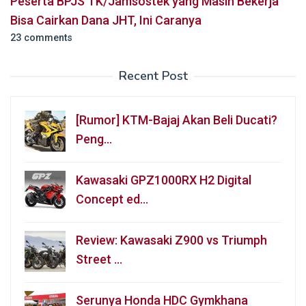
Peserta BPJS TK/Jamsostek yang Masih Bekerja
Bisa Cairkan Dana JHT, Ini Caranya
23 comments
Recent Post
[Rumor] KTM-Bajaj Akan Beli Ducati?
Peng…
Kawasaki GPZ1000RX H2 Digital
Concept ed…
Review: Kawasaki Z900 vs Triumph
Street …
Serunya Honda HDC Gymkhana