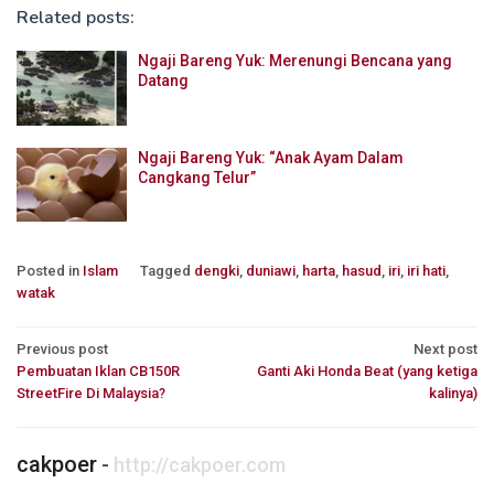
Related posts:
Ngaji Bareng Yuk: Merenungi Bencana yang
Datang
Ngaji Bareng Yuk: “Anak Ayam Dalam
Cangkang Telur”
Posted in
Islam
Tagged
dengki
,
duniawi
,
harta
,
hasud
,
iri
,
iri hati
,
watak
Post
Previous post
Next post
Pembuatan Iklan CB150R
Ganti Aki Honda Beat (yang ketiga
navigation
StreetFire Di Malaysia?
kalinya)
cakpoer
-
http://cakpoer.com