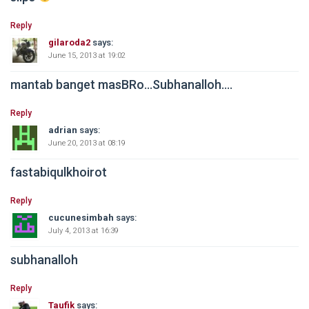
Reply
gilaroda2
says:
June 15, 2013 at 19:02
mantab banget masBRo…Subhanalloh….
Reply
adrian
says:
June 20, 2013 at 08:19
fastabiqulkhoirot
Reply
cucunesimbah
says:
July 4, 2013 at 16:39
subhanalloh
Reply
Taufik
says: