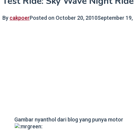
Test Ride: Sky Wave Night Ride
By
cakpoer
Posted on
October 20, 2010
September 19,
Gambar nyanthol dari blog yang punya motor