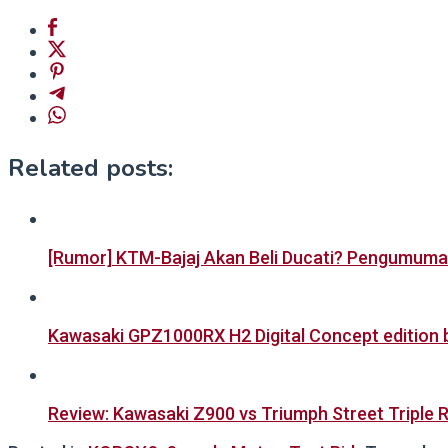
Related posts:
[Rumor] KTM-Bajaj Akan Beli Ducati? Pengumuman
Kawasaki GPZ1000RX H2 Digital Concept edition 
Review: Kawasaki Z900 vs Triumph Street Triple