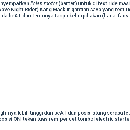
menyempatkan
ijolan motor
(barter) untuk di test ride m
ave Night Rider) Kang Maskur gantian saya yang test ri
a beAT dan tentunya tanpa keberpihakan (baca: fansboy
nya lebih tinggi dari beAT dan posisi stang serasa leb
i posisi ON-tekan tuas rem-pencet tombol electric star