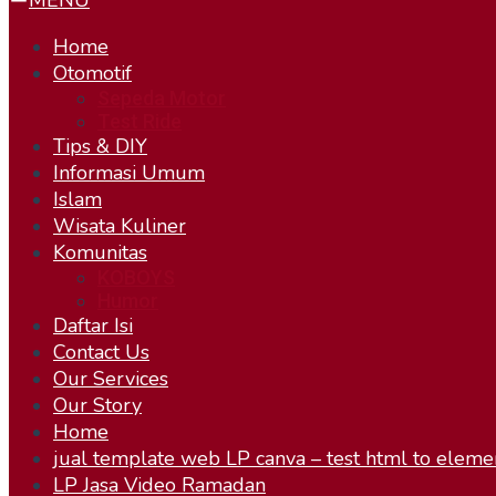
MENU
Home
Otomotif
Sepeda Motor
Test Ride
Tips & DIY
Informasi Umum
Islam
Wisata Kuliner
Komunitas
KOBOYS
Humor
Daftar Isi
Contact Us
Our Services
Our Story
Home
jual template web LP canva – test html to eleme
LP Jasa Video Ramadan