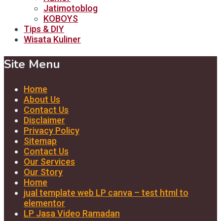
Jatimotoblog
KOBOYS
Tips & DIY
Wisata Kuliner
Site Menu
Home
About Us
Contact Us
Disclaimer
Privacy Policy
Sitemap
Contact Us
Our Services
Our Story
Home
jual template web LP canva – test html to
elementor
LP Jasa Video Ramadan