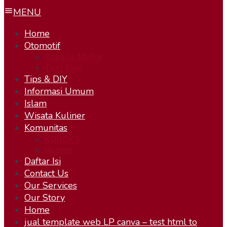
MENU
Home
Otomotif
Sepeda Motor
Test Ride
Tips & DIY
Informasi Umum
Islam
Wisata Kuliner
Komunitas
KOBOYS
Humor
Daftar Isi
Contact Us
Our Services
Our Story
Home
jual template web LP canva – test html to