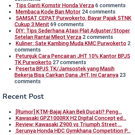
Tips Ganti Komstir Honda Verza
6 comments
Membaca Kode Ban Motor
24 comments
SAMSAT CEPAT Purwokerto, Bayar Pajak STNK
Cukup 3 Menit
69 comments
DIY: Tips Sederhana Atasi Plat Adjuster/Stoper
Setelan Rantai Mleot Verza
2 comments
Kuliner: Sate Kambing Muda KMC Purwokerto
2
comments
Petunjuk Cara Pencairan JHT 10% Kantor BPJS
TK Purwokerto
27 comments
Peserta BPJS TK/Jamsostek yang Masih
Bekerja Bisa Cairkan Dana JHT, Ini Caranya
23
comments
Recent Post
[Rumor] KTM-Bajaj Akan Beli Ducati? Peng…
Kawasaki GPZ1000RX H2 Digital Concept ed…
Review: Kawasaki Z900 vs Triumph Street …
Serunya Honda HDC Gymkhana Competition P…