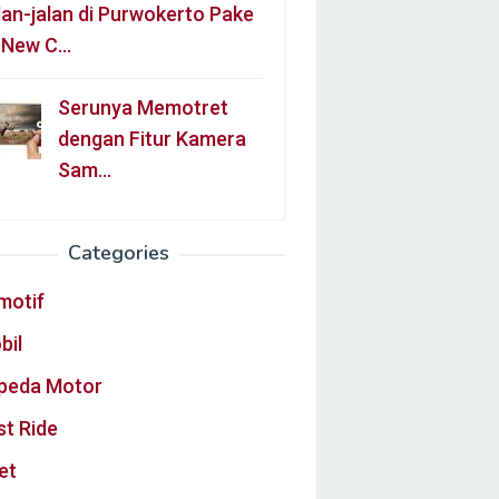
lan-jalan di Purwokerto Pake
l New C…
Serunya Memotret
dengan Fitur Kamera
Sam…
Categories
motif
bil
peda Motor
st Ride
et