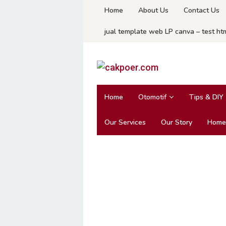
Skip
Home
About Us
Contact Us
to
jual template web LP canva – test ht
content
Home
Otomotif
Tips & DIY
Our Services
Our Story
Home