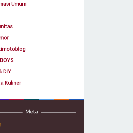
rmasi Umum
nitas
mor
timotoblog
BOYS
& DIY
a Kuliner
Meta
n