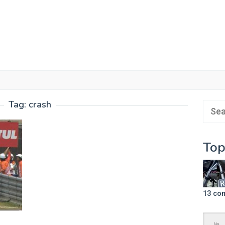
Tag:
crash
Sear
for:
Top
13 co