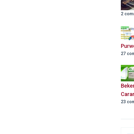
2 com
Purw
27 co
Beker
Cara
23 co