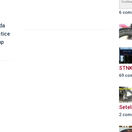
6 com
da
ctice
up
STNK
69 co
Setel
2 com