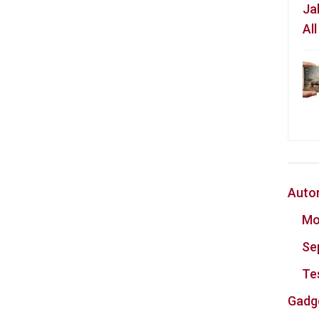
Ja
Al
Auto
Mo
Se
Te
Gadg