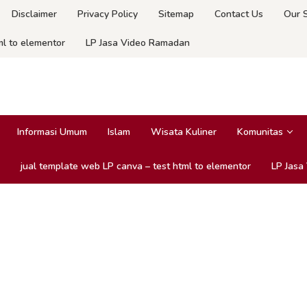
Disclaimer
Privacy Policy
Sitemap
Contact Us
Our 
ml to elementor
LP Jasa Video Ramadan
Informasi Umum
Islam
Wisata Kuliner
Komunitas
jual template web LP canva – test html to elementor
LP Jasa