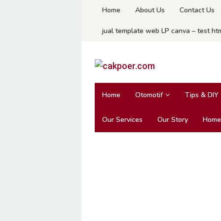
Skip
Home
About Us
Contact Us
to
jual template web LP canva – test ht
content
Home
Otomotif
Tips & DIY
Our Services
Our Story
Home