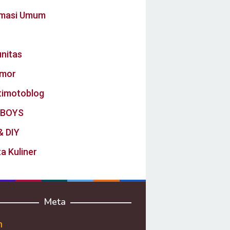
rmasi Umum
nitas
mor
timotoblog
BOYS
& DIY
a Kuliner
Meta
n