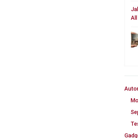
Ja
Al
Auto
Mo
Se
Te
Gadg