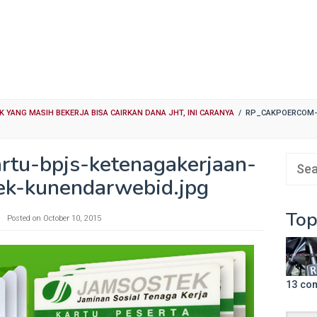
 YANG MASIH BEKERJA BISA CAIRKAN DANA JHT, INI CARANYA
/
RP_CAKPOERCOM-
rtu-bpjs-ketenagakerjaan-
Sear
ek-kunendarwebid.jpg
for:
Top
Posted on
October 10, 2015
13 co