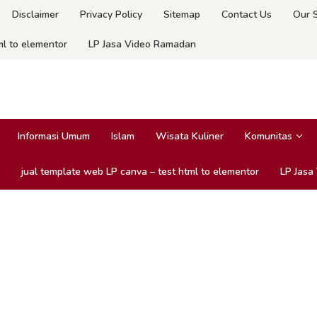
Disclaimer
Privacy Policy
Sitemap
Contact Us
Our 
ml to elementor
LP Jasa Video Ramadan
Informasi Umum
Islam
Wisata Kuliner
Komunitas
jual template web LP canva – test html to elementor
LP Jasa