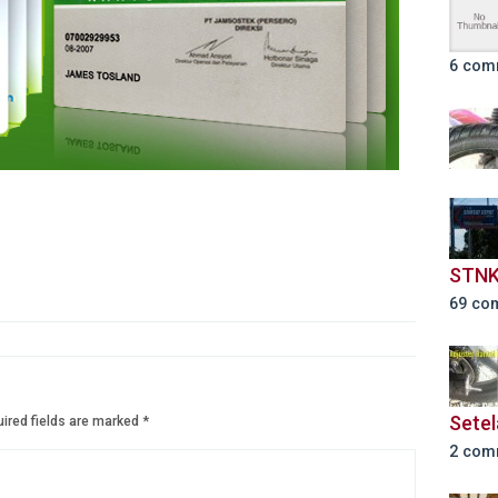
6 com
STNK
69 co
Setel
ired fields are marked
*
2 com