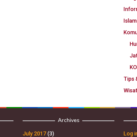
Info
Islam
Komu
Hu
Ja
KO
Tips 
Wisat
Archives
July 2017
(3)
Log i