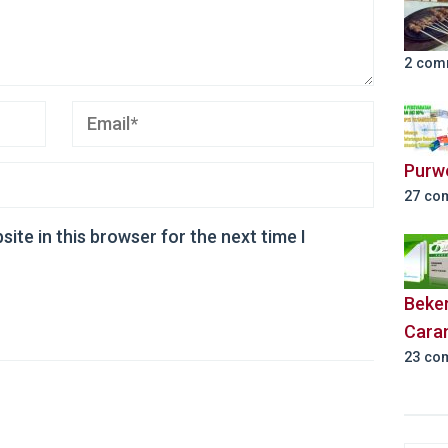
2 com
Purw
27 co
ite in this browser for the next time I
Beker
Cara
23 co