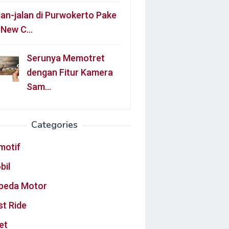
lan-jalan di Purwokerto Pake
l New C…
Serunya Memotret
dengan Fitur Kamera
Sam…
Categories
motif
bil
peda Motor
st Ride
et