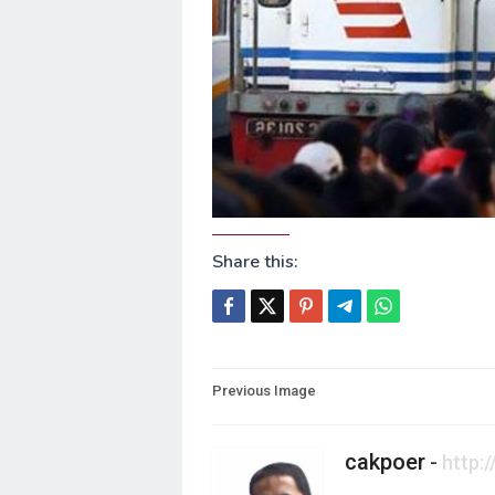
Share this:
Post
Previous Image
navigation
cakpoer
-
http: