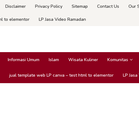
Disclaimer
Privacy Policy
Sitemap
Contact Us
Our 
ml to elementor
LP Jasa Video Ramadan
Informasi Umum
Islam
Wisata Kuliner
Komunitas
jual template web LP canva – test html to elementor
LP Jasa