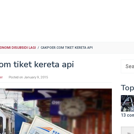
KONOMI DISUBSIDI LAGI
/
CAKPOER.COM TIKET KERETA API
om tiket kereta api
Sear
for:
er
Posted on
January 9, 2015
Top
13 co