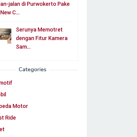
lan-jalan di Purwokerto Pake
l New C…
Serunya Memotret
dengan Fitur Kamera
Sam…
Categories
motif
bil
peda Motor
st Ride
et