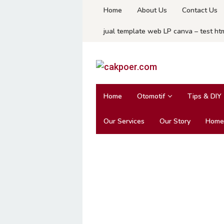
Skip
Home
About Us
Contact Us
to
jual template web LP canva – test ht
content
Home
Otomotif
Tips & DIY
Our Services
Our Story
Home