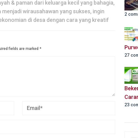
yah & paman dari keluarga kecil yang bahagia,
a menjadi wirausahawan yang sukses, ingin
2 com
konomian di desa dengan cara yang kreatif
Purw
ired fields are marked
*
27 co
Beker
Cara
23 co