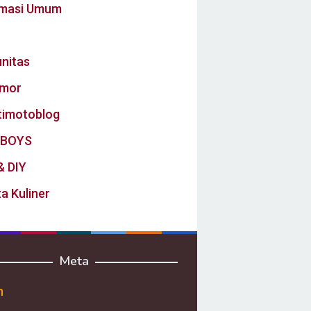
rmasi Umum
nitas
mor
timotoblog
BOYS
& DIY
a Kuliner
Meta
n