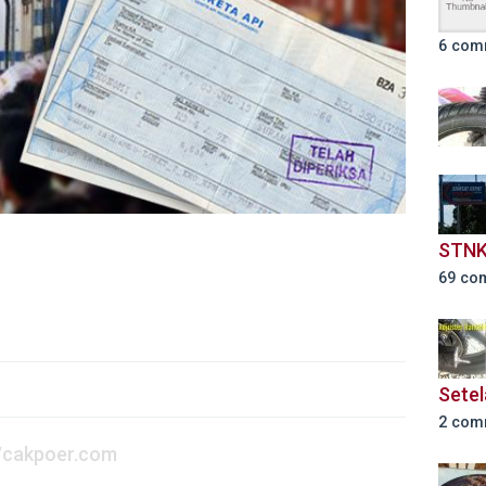
6 com
STNK
69 co
Setel
2 com
//cakpoer.com