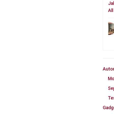
Ja
Al
Auto
Mo
Se
Te
Gadg