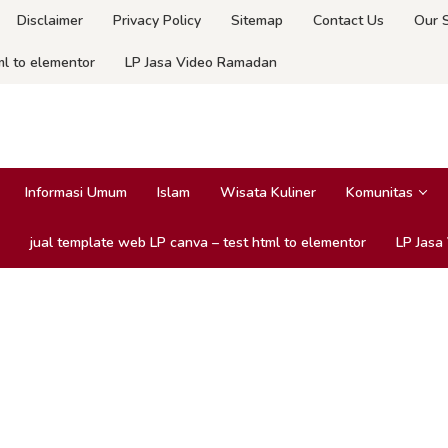
Disclaimer
Privacy Policy
Sitemap
Contact Us
Our 
ml to elementor
LP Jasa Video Ramadan
Informasi Umum
Islam
Wisata Kuliner
Komunitas
jual template web LP canva – test html to elementor
LP Jasa