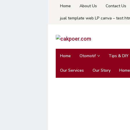
Skip
Home
About Us
Contact Us
to
jual template web LP canva – test ht
content
Home
Otomotif
Tips & DIY
Our Services
Our Story
Home