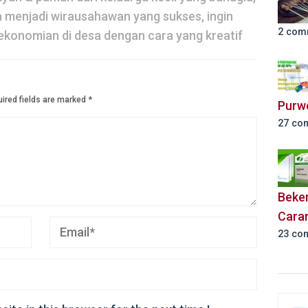
a menjadi wirausahawan yang sukses, ingin
2 com
konomian di desa dengan cara yang kreatif
ired fields are marked
*
Purw
27 co
Beker
Cara
23 co