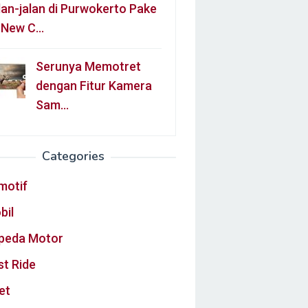
lan-jalan di Purwokerto Pake
l New C…
Serunya Memotret
dengan Fitur Kamera
Sam…
Categories
motif
bil
peda Motor
st Ride
et