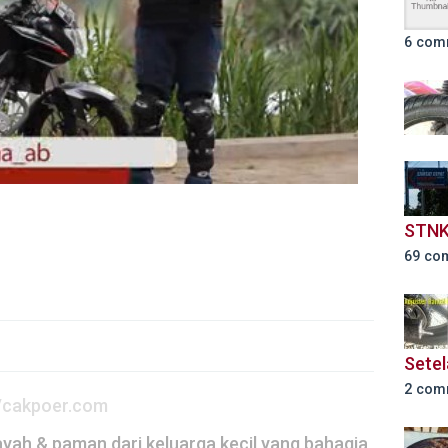
6 com
STNK
69 co
Setel
2 com
//cakpoer.com
yah & paman dari keluarga kecil yang bahagia,