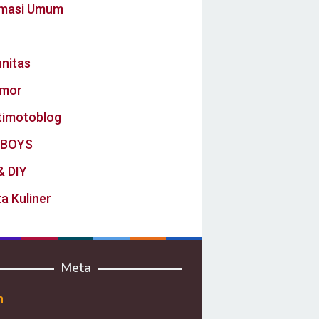
rmasi Umum
nitas
mor
timotoblog
BOYS
& DIY
a Kuliner
Meta
n