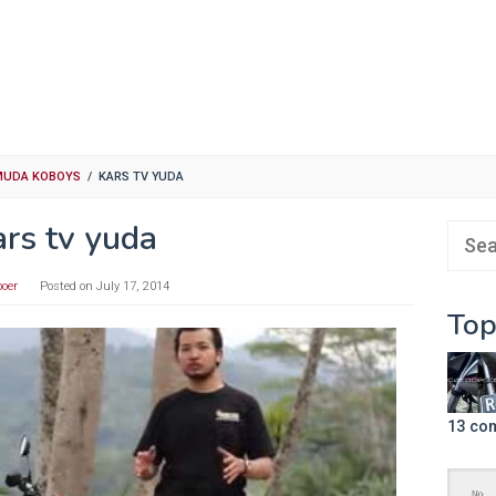
 MUDA KOBOYS
/
KARS TV YUDA
ars tv yuda
Sear
for:
poer
Posted on
July 17, 2014
Top
13 co