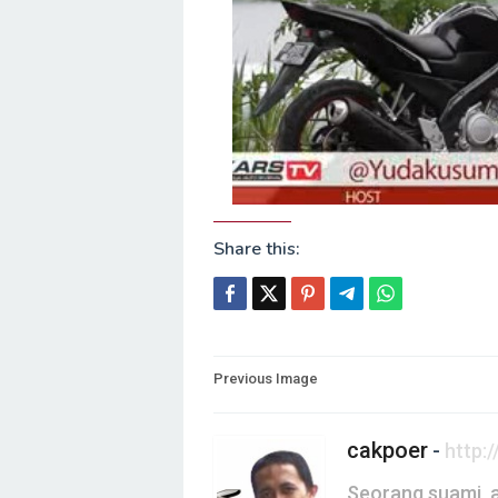
Share this:
Post
Previous Image
navigation
cakpoer
-
http:
Seorang suami, a