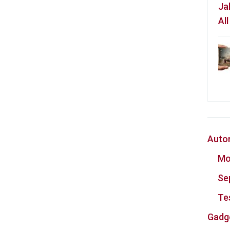
Ja
Al
Auto
Mo
Se
Te
Gadg