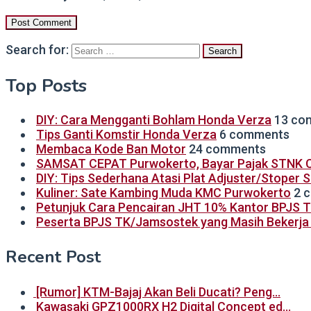
Search for:
Top Posts
DIY: Cara Mengganti Bohlam Honda Verza
13 co
Tips Ganti Komstir Honda Verza
6 comments
Membaca Kode Ban Motor
24 comments
SAMSAT CEPAT Purwokerto, Bayar Pajak STNK C
DIY: Tips Sederhana Atasi Plat Adjuster/Stoper 
Kuliner: Sate Kambing Muda KMC Purwokerto
2 
Petunjuk Cara Pencairan JHT 10% Kantor BPJS 
Peserta BPJS TK/Jamsostek yang Masih Bekerja B
Recent Post
[Rumor] KTM-Bajaj Akan Beli Ducati? Peng…
Kawasaki GPZ1000RX H2 Digital Concept ed…