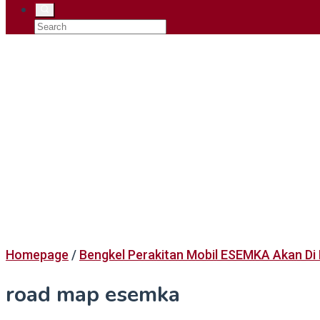
Homepage
/
Bengkel Perakitan Mobil ESEMKA Akan Di
road map esemka