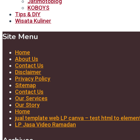
Jatimotoblog
KOBOYS
Tips & DIY
Wisata Kuliner
Site Menu
Home
About Us
Contact Us
Disclaimer
Privacy Policy
Sitemap
Contact Us
Our Services
Our Story
Home
jual template web LP canva – test html to elemen
LP Jasa Video Ramadan