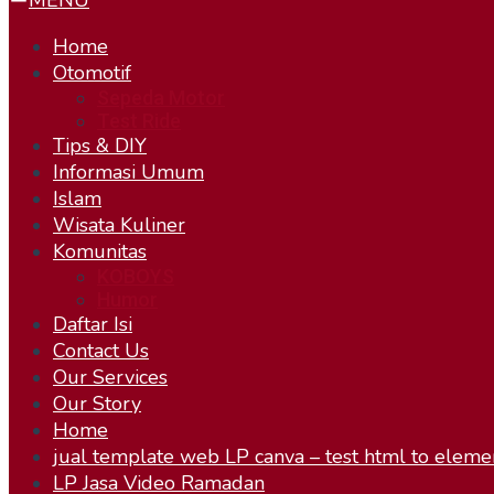
MENU
Home
Otomotif
Sepeda Motor
Test Ride
Tips & DIY
Informasi Umum
Islam
Wisata Kuliner
Komunitas
KOBOYS
Humor
Daftar Isi
Contact Us
Our Services
Our Story
Home
jual template web LP canva – test html to eleme
LP Jasa Video Ramadan