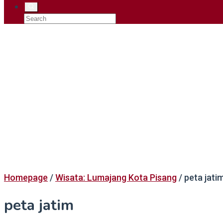
Homepage
/
Wisata: Lumajang Kota Pisang
/
peta jati
peta jatim