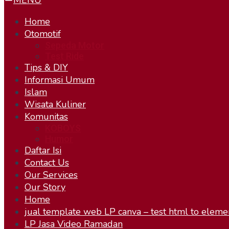
MENU
Home
Otomotif
Sepeda Motor
Test Ride
Tips & DIY
Informasi Umum
Islam
Wisata Kuliner
Komunitas
KOBOYS
Humor
Daftar Isi
Contact Us
Our Services
Our Story
Home
jual template web LP canva – test html to eleme
LP Jasa Video Ramadan