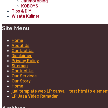
Jatimotoblog
KOBOYS
Tips & DIY
Wisata Kuliner
Site Menu
Home
About Us
Contact Us
Disclaimer
Privacy Policy
Sitemap
Contact Us
Our Services
Our Story
Home
jual template web LP canva – test html to elemen
LP Jasa Video Ramadan