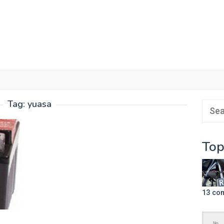
Tag:
yuasa
Sear
for:
Top
13 co