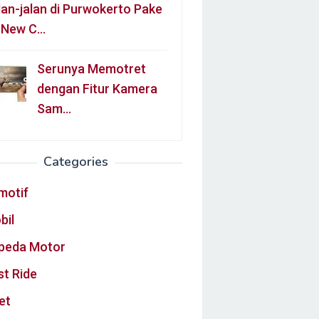
lan-jalan di Purwokerto Pake
l New C…
Serunya Memotret
dengan Fitur Kamera
Sam…
Categories
motif
bil
peda Motor
st Ride
et