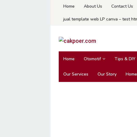
Skip
Home
About Us
Contact Us
to
jual template web LP canva – test ht
content
Home
Otomotif
Tips & DIY
Our Services
Our Story
Home