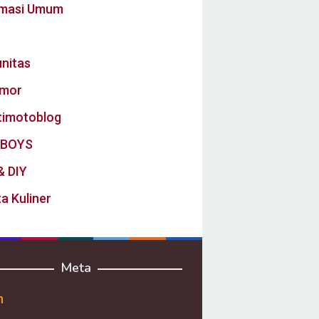
rmasi Umum
nitas
mor
timotoblog
BOYS
& DIY
a Kuliner
Meta
n