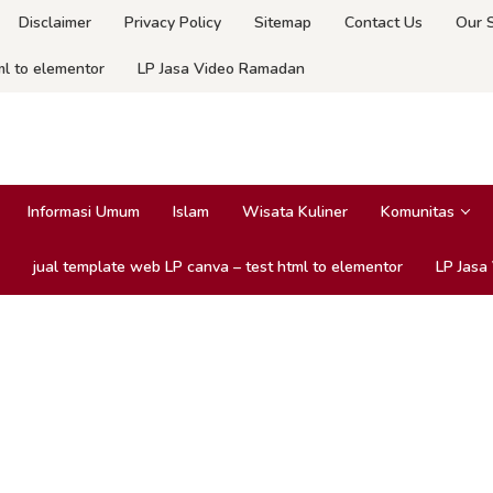
Disclaimer
Privacy Policy
Sitemap
Contact Us
Our 
ml to elementor
LP Jasa Video Ramadan
Informasi Umum
Islam
Wisata Kuliner
Komunitas
jual template web LP canva – test html to elementor
LP Jasa