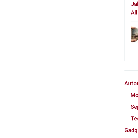
Ja
Al
Auto
Mo
Se
Te
Gadg