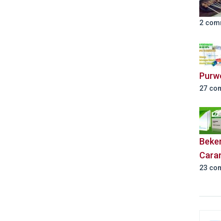
2 com
Purw
27 co
Beker
Cara
23 co