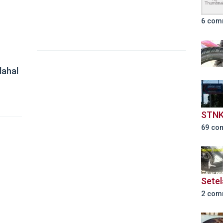
6 com
dahal
STNK
69 co
Setel
2 com