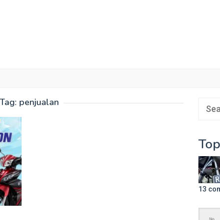
Tag:
penjualan
Sear
for:
Top
13 co