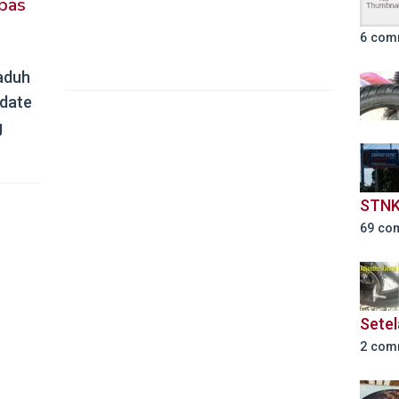
bas
6 com
aduh
pdate
g
STNK
69 co
Setel
2 com