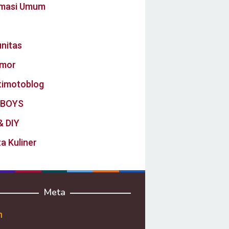
rmasi Umum
nitas
mor
timotoblog
BOYS
& DIY
a Kuliner
Meta
n