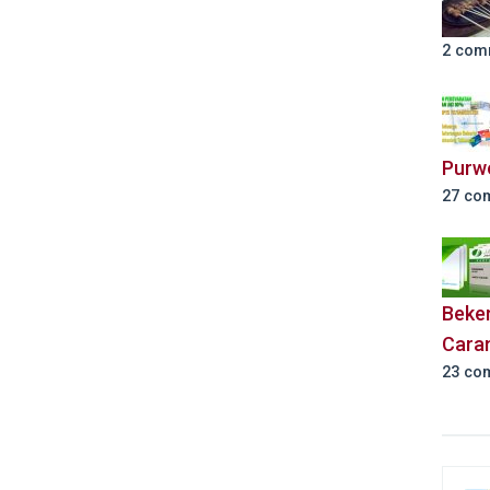
2 com
Purw
27 co
Beker
Cara
23 co