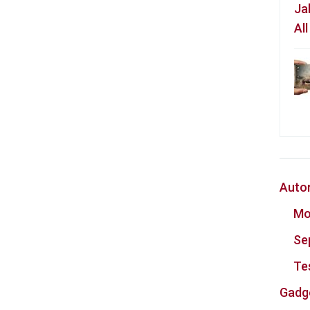
Ja
Al
Auto
Mo
Se
Te
Gadg