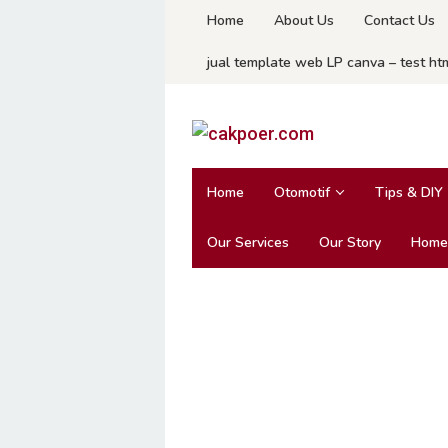
Skip
Home
About Us
Contact Us
to
jual template web LP canva – test ht
content
Home
Otomotif
Tips & DIY
Our Services
Our Story
Home