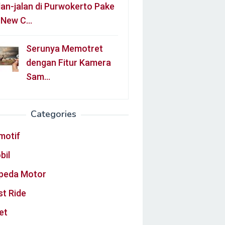
lan-jalan di Purwokerto Pake
l New C…
Serunya Memotret
dengan Fitur Kamera
Sam…
Categories
motif
bil
peda Motor
st Ride
et