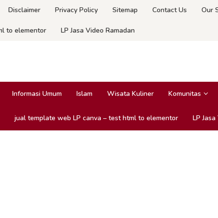
Disclaimer
Privacy Policy
Sitemap
Contact Us
Our 
ml to elementor
LP Jasa Video Ramadan
Informasi Umum
Islam
Wisata Kuliner
Komunitas
jual template web LP canva – test html to elementor
LP Jasa