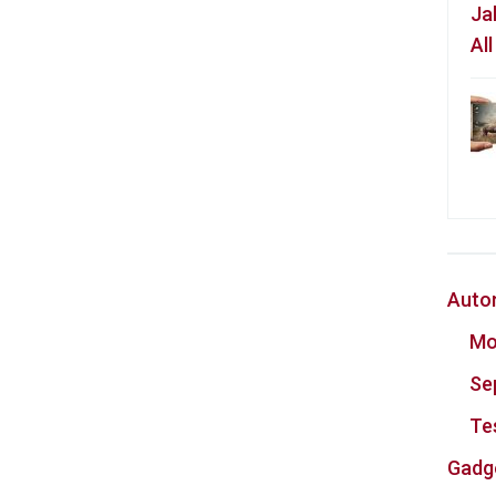
Ja
Al
Auto
Mo
Se
Te
Gadg