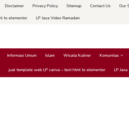
Disclaimer
Privacy Policy
Sitemap
Contact Us
Our 
ml to elementor
LP Jasa Video Ramadan
Informasi Umum
Islam
Wisata Kuliner
Komunitas
jual template web LP canva – test html to elementor
LP Jasa