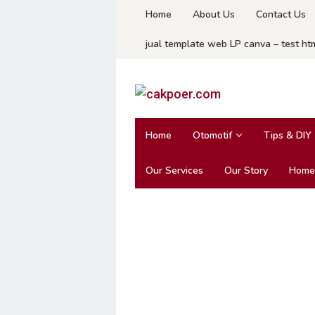
Skip
Home
About Us
Contact Us
to
jual template web LP canva – test ht
content
Home
Otomotif
Tips & DIY
Our Services
Our Story
Home