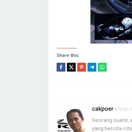
Share this:
Post
navigation
cakpoer
-
http:
Seorang suami, a
yang bercita-cit