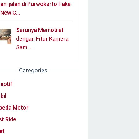
lan-jalan di Purwokerto Pake
l New C…
Serunya Memotret
dengan Fitur Kamera
Sam…
Categories
motif
bil
peda Motor
st Ride
et