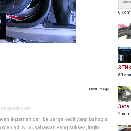
6 com
STNK
69 co
Next Image
Setel
//cakpoer.com
2 com
yah & paman dari keluarga kecil yang bahagia,
a menjadi wirausahawan yang sukses, ingin