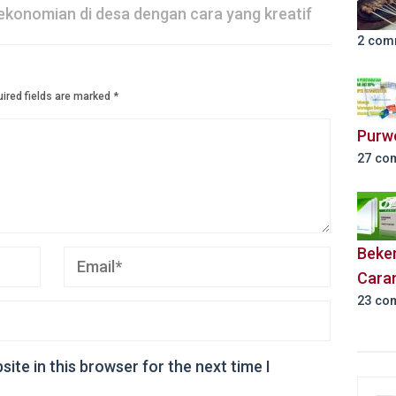
konomian di desa dengan cara yang kreatif
2 com
ired fields are marked
*
Purw
27 co
Beker
Cara
23 co
ite in this browser for the next time I