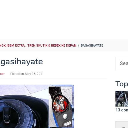
NGKI BBM EXTRA...TREN SKUTIK & BEBEK KE DEPAN
/
BAGASIHAYATE
gasihayate
Sear
for:
poer
Posted on
May 23, 2011
Top
13 co