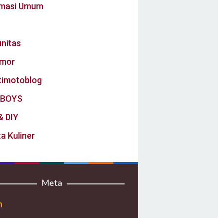
rmasi Umum
nitas
mor
timotoblog
BOYS
& DIY
a Kuliner
Meta
n